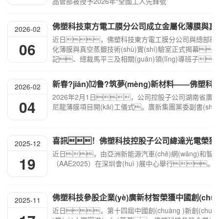
品管部被授予2026年“全國工人先鋒號”
佛塑科技東方電工膜分公司成立金屬化薄膜與真空蒸鍍
2026-02
近日，佛塑科技東方電工膜分公司與總部研發(fā
06
化薄膜與真空蒸鍍技術(shù)實(shí)驗室正式揭幕
記、總裁馬平三及相關(guān)領(lǐng)導班子
新春?jiǎn)⑿鲁?筑夢(mèng)新材料——佛
2026-02
2026年2月1日，公司控股子公司湖南省廣新聚合
04
尼龍薄膜項目開(kāi)工儀式。廣新集團黨委副書(sh
喜訊！佛塑科技控股子公司緯達光電榮獲第五屆深圳
2025-12
近日，由亞洲新能源汽車(chē)網(wǎng)和智能座艙產
19
（AAE2025）在深圳會(huì )展中心舉行
佛塑科技參股企業(yè)廣新材智榮獲中國創(chuàng 
2025-11
近日，第十四屆中國創(chuàng )新創(chuàn