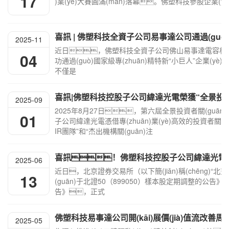
17
)業(yè)大賽圓滿(mǎn)落幕。佛塑科技參股企業
喜訊 | 佛塑科技全資子公司易事達公司通過(guò)國
2025-11
近日，佛塑科技全資子公司佛山易事達電容材料有限公
04
功通過(guò)國家級專(zhuān)精特新“小巨人”企業
不僅是
喜訊|佛塑科技控股子公司緯達光電榮獲“全景投資者關
2025-09
2025年8月27日，第六屆全景投資者關(gu
01
子公司緯達光電憑借專(zhuān)業(yè)高效的投資者關
IR團隊”和“杰出機構關(guān)注
喜訊！佛塑科技控股子公司緯達光電入選
2025-06
近日，北京證券交易所（以下簡(jiǎn)稱(chēng)“北交
13
(guān)于北證50（899050）樣本股定期調整的公告》《關
告》，正式
佛塑科技易事達公司開(kāi)展價(jià)值流改善周活
2025-05