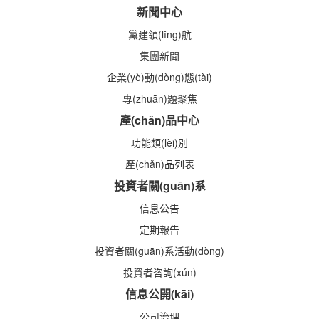
新聞中心
黨建領(lǐng)航
集團新聞
企業(yè)動(dòng)態(tài)
專(zhuān)題聚焦
產(chǎn)品中心
功能類(lèi)別
產(chǎn)品列表
投資者關(guān)系
信息公告
定期報告
投資者關(guān)系活動(dòng)
投資者咨詢(xún)
信息公開(kāi)
公司治理