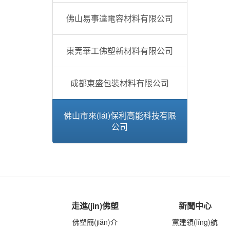
佛山易事達電容材料有限公司
東莞華工佛塑新材料有限公司
成都東盛包裝材料有限公司
佛山市來(lái)保利高能科技有限
公司
走進(jìn)佛塑
新聞中心
佛塑簡(jiǎn)介
黨建領(lǐng)航