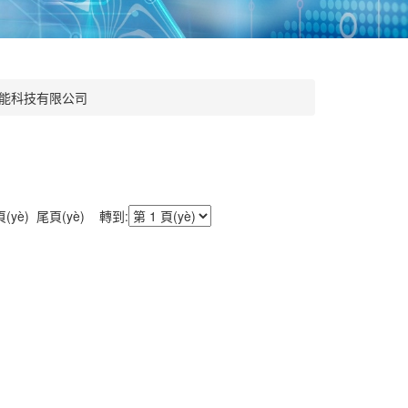
利高能科技有限公司
頁(yè) 尾頁(yè) 轉到: