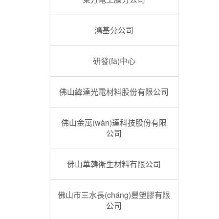
鴻基分公司
研發(fā)中心
佛山緯達光電材料股份有限公司
佛山金萬(wàn)達科技股份有限
公司
佛山華韓衛生材料有限公司
佛山市三水長(cháng)豐塑膠有限
公司