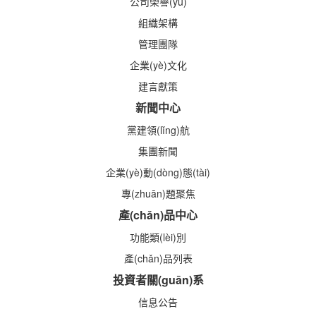
公司榮譽(yù)
組織架構
管理團隊
企業(yè)文化
建言獻策
新聞中心
黨建領(lǐng)航
集團新聞
企業(yè)動(dòng)態(tài)
專(zhuān)題聚焦
產(chǎn)品中心
功能類(lèi)別
產(chǎn)品列表
投資者關(guān)系
信息公告