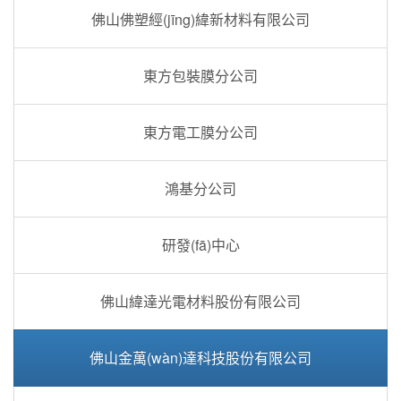
佛山佛塑經(jīng)緯新材料有限公司
東方包裝膜分公司
東方電工膜分公司
鴻基分公司
研發(fā)中心
佛山緯達光電材料股份有限公司
佛山金萬(wàn)達科技股份有限公司