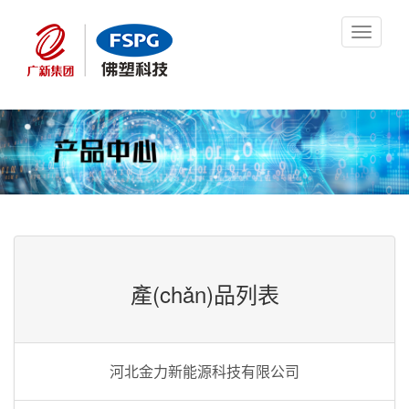
Toggle
navigat
產(chǎn)品列表
河北金力新能源科技有限公司