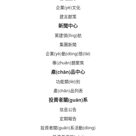
企業(yè)文化
建言獻策
新聞中心
黨建領(lǐng)航
集團新聞
企業(yè)動(dòng)態(tài)
專(zhuān)題聚焦
產(chǎn)品中心
功能類(lèi)別
產(chǎn)品列表
投資者關(guān)系
信息公告
定期報告
投資者關(guān)系活動(dòng)