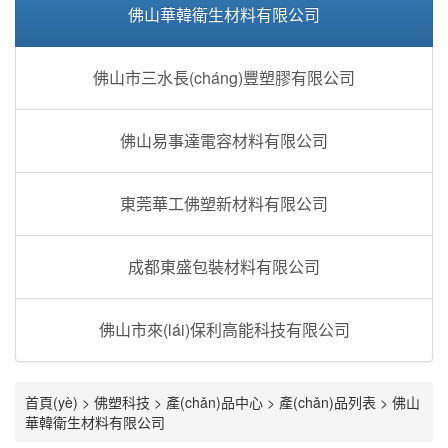
佛山華韓衛生材料有限公司
佛山市三水長(cháng)豐塑膠有限公司
佛山易事達電容材料有限公司
東莞華工佛塑新材料有限公司
成都東盛包裝材料有限公司
佛山市來(lái)保利高能科技有限公司
首頁(yè)
>
佛塑科技
>
產(chǎn)品中心
>
產(chǎn)品列表
>
佛山
華韓衛生材料有限公司